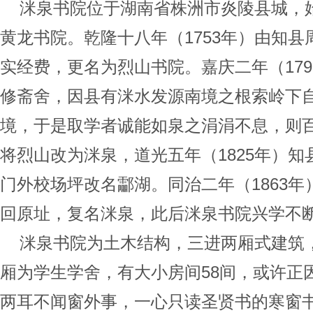
洣泉书院位于湖南省株洲市炎陵县城，
黄龙书院。乾隆十八年（1753年）由知
实经费，更名为烈山书院。嘉庆二年（17
修斋舍，因县有洣水发源南境之根索岭下
境，于是取学者诚能如泉之涓涓不息，则
将烈山改为洣泉，道光五年（1825年）
门外校场坪改名酃湖。同治二年（1863
回原址，复名洣泉，此后洣泉书院兴学不
洣泉书院为土木结构，三进两厢式建筑，
厢为学生学舍，有大小房间58间，或许正
两耳不闻窗外事，一心只读圣贤书的寒窗