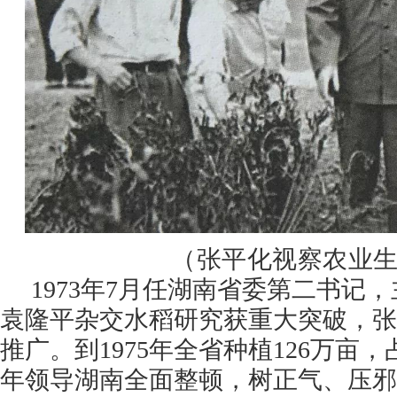
（张平化视察农业
1973年7月任湖南省委第二书记
袁隆平杂交水稻研究获重大突破，张
推广。到1975年全省种植126万亩，占
年领导湖南全面整顿，树正气、压邪