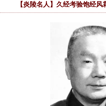
【炎陵名人】久经考验饱经风