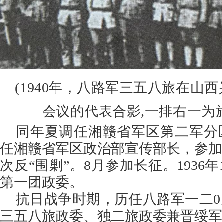
(1940年，八路军三五八旅在山
会议的代表合影,一
排右一为
同年夏调任湘赣省军区第二军分区
任湘赣省军区政治部宣传部长，参加
次反“围剿”。8月参加长征。1936
第一团政委。
抗日战争时期，历任八路军一二
三五八旅政委、独二旅政委兼晋绥军