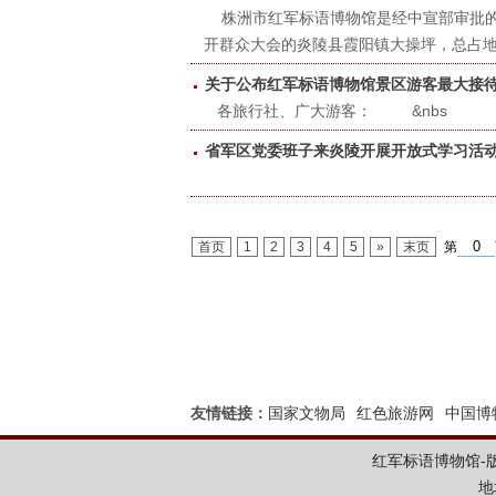
​株洲市红军标语博物馆是经中宣部审批
开群众大会的炎陵县霞阳镇大操坪，总占地
关于公布红军标语博物馆景区游客最大接
​各旅行社、广大游客： &nbs
省军区党委班子来炎陵开展开放式学习活
首页
1
2
3
4
5
»
末页
第
友情链接：
国家文物局
红色旅游网
中国博
红军标语博物馆-版权所
地