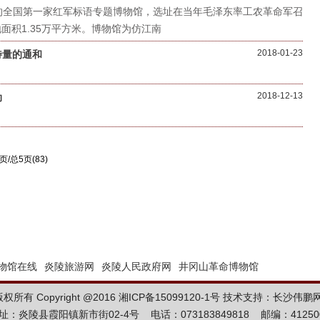
的全国第一家红军标语专题博物馆，选址在当年毛泽东率工农革命军召
面积1.35万平方米。博物馆为仿江南
2018-01-23
待量的通和
2018-12-13
动
页/总5页(83)
物馆在线
炎陵旅游网
炎陵人民政府网
井冈山革命博物馆
有 Copyright @2016 湘ICP备15099120-1号
技术支持：长沙伟鹏
址：炎陵县霞阳镇新市街02-4号 电话：073183849818 邮编：41250