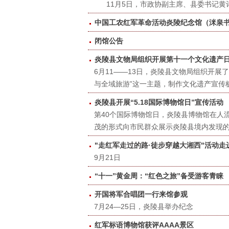
​11月5日，市政协副主席、县委书记黄
中国工农红军革命活动炎陵纪念馆（洣泉
闭馆公告
炎陵县文物局组织开展第十一个文化遗产
6月11——13日，炎陵县文物局组织开展
与全域旅游”这一主题，制作文化遗产宣传
炎陵县开展“5.18国际博物馆日”宣传活动
第40个国际博物馆日，炎陵县博物馆在人流量
茂的形式向市民群众展示炎陵县境内发现的
"走红军走过的路·徒步穿越大湘西"活动走
9月21日
“十一”黄金周：“红色之旅”备受游客青睐
开国将军合唱团一行来馆参观
​7月24—25日，炎陵县举办纪念
红军标语博物馆获评AAAA景区