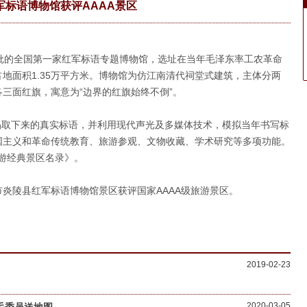
军标语博物馆获评AAAA景区
批的全国第一家红军标语专题博物馆，选址在当年毛泽东率工农革命
地面积1.35万平方米。博物馆为仿江南清代祠堂式建筑，主体分两
三面红旗，寓意为“边界的红旗始终不倒”。
揭取下来的真实标语，并利用现代声光及多媒体技术，模拟当年书写标
国主义和革命传统教育、旅游参观、文物收藏、学术研究等多项功能。
旅游经典景区名录》。
市炎陵县红军标语博物馆景区获评国家AAAA级旅游景区。
2019-02-23
2020-03-05