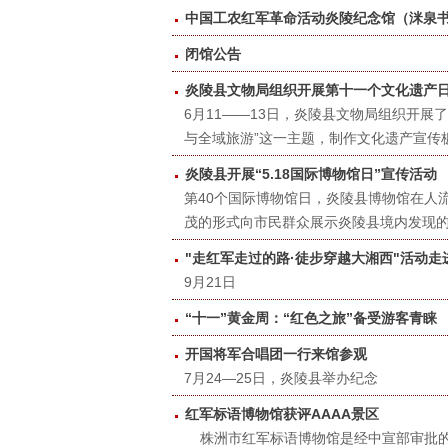
中国工农红军革命活动炎陵纪念馆（洣泉
闭馆公告
炎陵县文物局组织开展第十一个文化遗产
6月11——13日，炎陵县文物局组织开展
与全域旅游”这一主题，制作文化遗产宣传
炎陵县开展“5.18国际博物馆日”宣传活动
第40个国际博物馆日，炎陵县博物馆在人流量
茂的形式向市民群众展示炎陵县境内发现的
"走红军走过的路·徒步穿越大湘西"活动走
9月21日
“十一”黄金周：“红色之旅”备受游客青睐
开国将军合唱团一行来馆参观
​7月24—25日，炎陵县举办纪念
红军标语博物馆获评AAAA景区
​株洲市红军标语博物馆是经中宣部审批