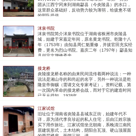
团从江西宁冈来到湖南酃县（今炎陵县）的水口，
这里群众基础好，反动势力较为薄弱，给疲惫不堪
的部队提供
洣泉书院
​洣泉书院简介洣泉书院位于湖南省株洲市炎陵县
城，始建于宋嘉定年间，原名黄龙书院。乾隆十八
年（1753年）由知县周仁魁重修，并拔官田充实经
费，更名为烈山书院。嘉庆二年（1797年）酃县知
县赵宗文增修斋舍
接龙桥
​炎陵接龙桥名称的由来民间流传着两种说法：一种
说法是湘山寺的和尚起的名字，另外一种说法是乾
隆皇帝御赐（需请文化专家考证）。资料记载，第
一次国内革命的接龙桥会战，而对于它的建造时间
已无从得知。1928年
江家试馆
​旧址位于湖南省炎陵县县城东正街，始建年代不
详，原为清代李良珍起的私人住宅，后由江姓宗族
买下用作旅社。江家试馆坐北朝南，系晚清江南民
居建筑形式，土木结构，阴阳合瓦顶、硬山顶屋面
的两层楼房，面阔三间，进