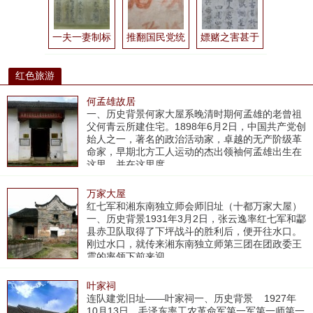
一夫一妻制标语
推翻国民党统治建立工农兵...
嫖赌之害甚于鸦片
红色旅游
何孟雄故居
​一、历史背景何家大屋系晚清时期何孟雄的老曾祖
父何青云所建住宅。1898年6月2日，中国共产党创
始人之一，著名的政治活动家，卓越的无产阶级革
命家，早期北方工人运动的杰出领袖何孟雄出生在
这里，并在这里度
万家大屋
​红七军和湘东南独立师会师旧址（十都万家大屋）
一、历史背景1931年3月2日，张云逸率红七军和酃
县赤卫队取得了下坪战斗的胜利后，便开往水口。
刚过水口，就传来湘东南独立师第三团在团政委王
震的率领下前来迎
叶家祠
​连队建党旧址——叶家祠一、历史背景 1927年
10月13日，毛泽东率工农革命军第一军第一师第一