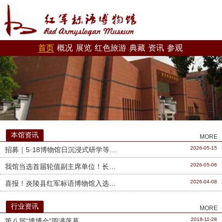
首页
概况
展览
红色旅游
典藏
资讯
参观
本馆资讯
MORE
2026-05-15
​招募｜5·18博物馆日沉浸式研学等你来！
2026-05-06
我馆当选首届轮值副主席单位！长株潭红色场馆（景区）联盟...
2026-04-08
喜报！炎陵县红军标语博物馆入选湖南省大中小学思政课一体...
行业资讯
MORE
2018-11-28
​第八届“博博会”圆满落幕